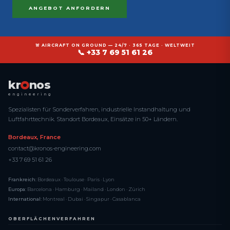
ANGEBOT ANFORDERN
🚨 AIRCRAFT ON GROUND — 24/7 · 365 TAGE · WELTWEIT
📞 +33 7 69 51 61 26
kr
nos
engineering
Spezialisten für Sonderverfahren, industrielle Instandhaltung und
Luftfahrttechnik. Standort Bordeaux, Einsätze in 50+ Ländern.
Bordeaux, France
contact@kronos-engineering.com
+33 7 69 51 61 26
Frankreich:
Bordeaux · Toulouse · Paris · Lyon
Europa:
Barcelona · Hamburg · Mailand · London · Zürich
International:
Montreal · Dubai · Singapur · Casablanca
OBERFLÄCHENVERFAHREN