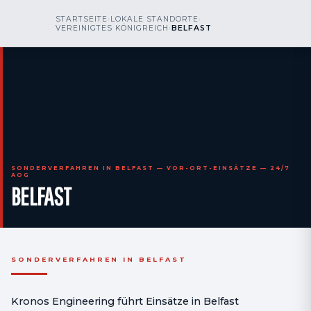
kr
nos
STARTSEITE
›
LOKALE STANDORTE
›
RUFEN SIE UNS AN
AOG 24/7
VEREINIGTES KÖNIGREICH
›
BELFAST
engineering
SONDERVERFAHREN IN BELFAST — VOR-ORT-EINSÄTZE — 24/7
AOG
BELFAST
SONDERVERFAHREN IN BELFAST
Kronos Engineering führt Einsätze in Belfast