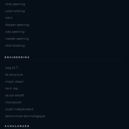
shot peening
cold working
hfmi
flapper peening
roto peening
needle peening
shot blasting
ENGINEERING
aog 24 7
bt structure
major repair
tech rep
sb ad retrofit
manpower
audit independant
benchmark technologique
SCHULUNGEN