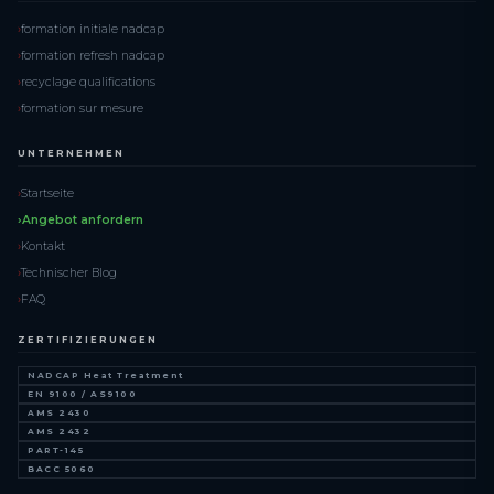
formation initiale nadcap
formation refresh nadcap
recyclage qualifications
formation sur mesure
UNTERNEHMEN
Startseite
Angebot anfordern
Kontakt
Technischer Blog
FAQ
ZERTIFIZIERUNGEN
NADCAP Heat Treatment
EN 9100 / AS9100
AMS 2430
AMS 2432
PART-145
BACC 5060