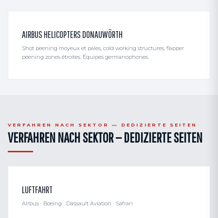
AIRBUS HELICOPTERS DONAUWÖRTH
Shot peening moyeux et pales, cold working structures, flapper
peening zones étroites. Équipes germanophones.
VERFAHREN NACH SEKTOR — DEDIZIERTE SEITEN
VERFAHREN NACH SEKTOR — DEDIZIERTE SEITEN
LUFTFAHRT
Airbus · Boeing · Dassault Aviation · Safran