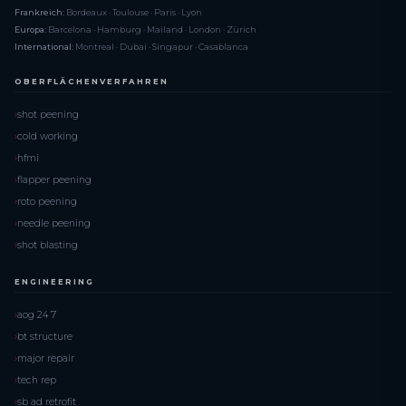
Frankreich:
Bordeaux · Toulouse · Paris · Lyon
Europa:
Barcelona · Hamburg · Mailand · London · Zürich
International:
Montreal · Dubai · Singapur · Casablanca
OBERFLÄCHENVERFAHREN
shot peening
cold working
hfmi
flapper peening
roto peening
needle peening
shot blasting
ENGINEERING
aog 24 7
bt structure
major repair
tech rep
sb ad retrofit