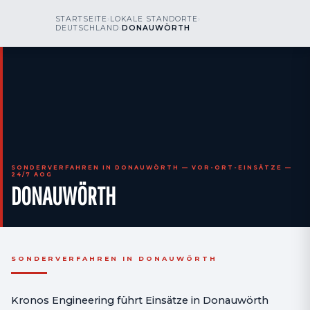
kr
nos
STARTSEITE
›
LOKALE STANDORTE
›
RUFEN SIE UNS AN
AOG 24/7
DEUTSCHLAND
›
DONAUWÖRTH
engineering
SONDERVERFAHREN IN DONAUWÖRTH — VOR-ORT-EINSÄTZE —
24/7 AOG
DONAUWÖRTH
SONDERVERFAHREN IN DONAUWÖRTH
Kronos Engineering führt Einsätze in Donauwörth