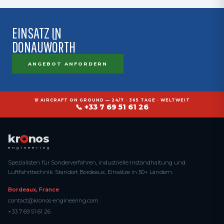
EINSATZ IN
DONAUWÖRTH
ANGEBOT ANFORDERN
🚨 AIRCRAFT ON GROUND — 24/7 · 365 TAGE · WELTWEIT
📞 +33 7 69 51 61 26
kr
nos
engineering
Spezialisten für Sonderverfahren, industrielle Instandhaltung und
Luftfahrttechnik. Standort Bordeaux, Einsätze in 50+ Ländern.
Bordeaux, France
contact@kronos-engineering.com
+33 7 69 51 61 26