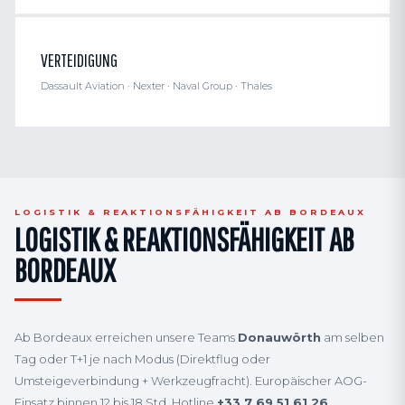
VERTEIDIGUNG
Dassault Aviation · Nexter · Naval Group · Thales
LOGISTIK & REAKTIONSFÄHIGKEIT AB BORDEAUX
LOGISTIK & REAKTIONSFÄHIGKEIT AB
BORDEAUX
Ab Bordeaux erreichen unsere Teams
Donauwörth
am selben
Tag oder T+1 je nach Modus (Direktflug oder
Umsteigeverbindung + Werkzeugfracht). Europäischer AOG-
Einsatz binnen 12 bis 18 Std. Hotline
+33 7 69 51 61 26
.