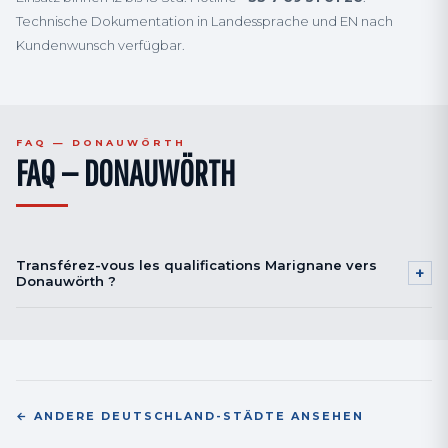
Technische Dokumentation in Landessprache und EN nach
Kundenwunsch verfügbar.
FAQ — DONAUWÖRTH
FAQ — DONAUWÖRTH
Transférez-vous les qualifications Marignane vers
+
Donauwörth ?
Oui. Nos qualifications Airbus Helicopters Marignane sont transférables
sur le site Donauwörth selon validation ABP et procédure interne.
← ANDERE DEUTSCHLAND-STÄDTE ANSEHEN