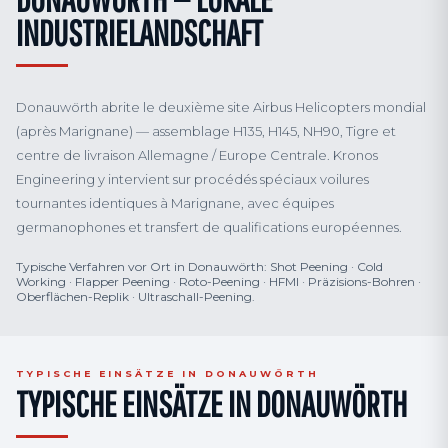
INDUSTRIELANDSCHAFT
Donauwörth abrite le deuxième site Airbus Helicopters mondial
(après Marignane) — assemblage H135, H145, NH90, Tigre et
centre de livraison Allemagne / Europe Centrale. Kronos
Engineering y intervient sur procédés spéciaux voilures
tournantes identiques à Marignane, avec équipes
germanophones et transfert de qualifications européennes.
Typische Verfahren vor Ort in Donauwörth: Shot Peening · Cold
Working · Flapper Peening · Roto-Peening · HFMI · Präzisions-Bohren ·
Oberflächen-Replik · Ultraschall-Peening.
TYPISCHE EINSÄTZE IN DONAUWÖRTH
TYPISCHE EINSÄTZE IN DONAUWÖRTH