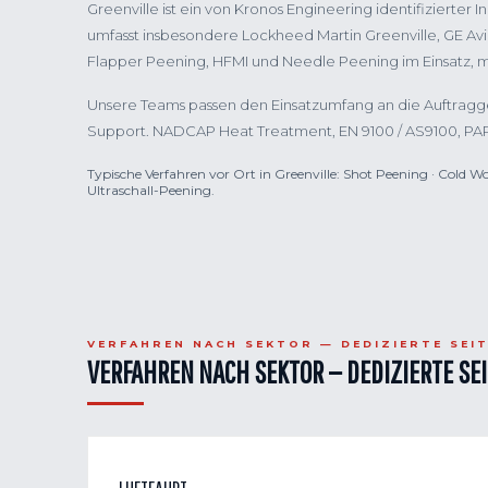
Greenville ist ein von Kronos Engineering identifizierter 
umfasst insbesondere Lockheed Martin Greenville, GE Avi
Flapper Peening, HFMI und Needle Peening im Einsatz, m
Unsere Teams passen den Einsatzumfang an die Auftragge
Support. NADCAP Heat Treatment, EN 9100 / AS9100, PA
Typische Verfahren vor Ort in Greenville: Shot Peening · Cold W
Ultraschall-Peening.
VERFAHREN NACH SEKTOR — DEDIZIERTE SEI
VERFAHREN NACH SEKTOR — DEDIZIERTE SE