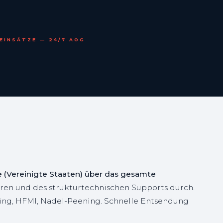
EINSÄTZE — 24/7 AOG
le (Vereinigte Staaten) über das gesamte
en und des strukturtechnischen Supports durch.
ning, HFMI, Nadel-Peening. Schnelle Entsendung