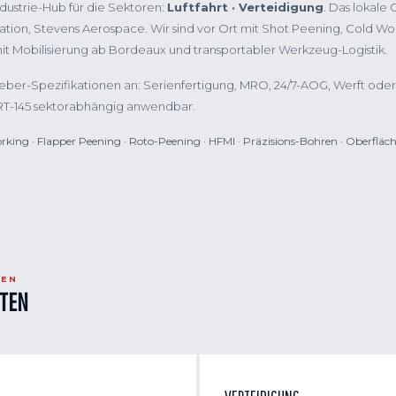
Industrie-Hub für die Sektoren:
Luftfahrt · Verteidigung
. Das lokale
ation, Stevens Aerospace. Wir sind vor Ort mit Shot Peening, Cold Wo
it Mobilisierung ab Bordeaux und transportabler Werkzeug-Logistik.
ber-Spezifikationen an: Serienfertigung, MRO, 24/7-AOG, Werft oder
RT-145 sektorabhängig anwendbar.
orking · Flapper Peening · Roto-Peening · HFMI · Präzisions-Bohren · Oberfläch
TEN
ITEN