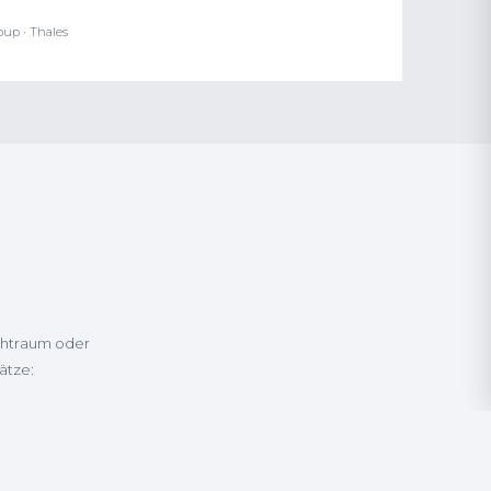
oup · Thales
achtraum oder
ätze: