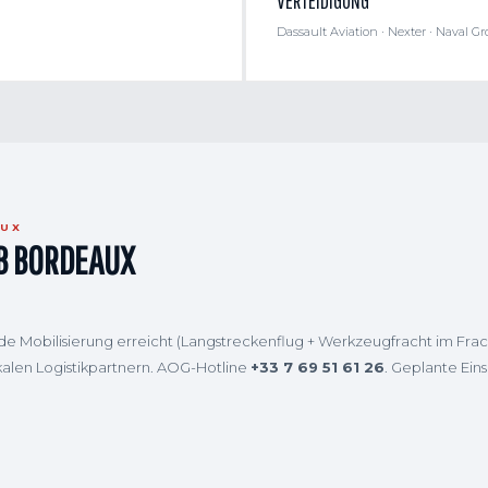
VERTEIDIGUNG
Dassault Aviation · Nexter · Naval Gr
AUX
AB BORDEAUX
gende Mobilisierung erreicht (Langstreckenflug + Werkzeugfracht im Fr
kalen Logistikpartnern. AOG-Hotline
+33 7 69 51 61 26
. Geplante Eins