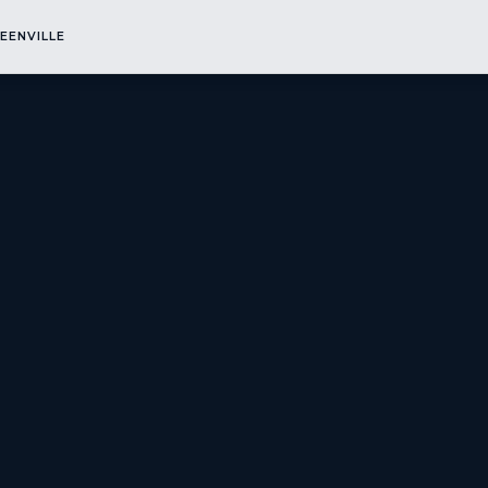
EN
EENVILLE
▾
ENGINEERING
▾
ANLAGEN & MASCHINEN
▾
SCHULUNGEN
▾