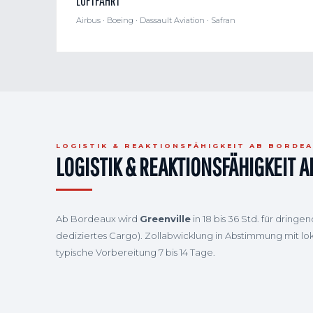
LUFTFAHRT
Airbus · Boeing · Dassault Aviation · Safran
LOGISTIK & REAKTIONSFÄHIGKEIT AB BORDE
LOGISTIK & REAKTIONSFÄHIGKEIT 
Ab Bordeaux wird
Greenville
in 18 bis 36 Std. für drin
dediziertes Cargo). Zollabwicklung in Abstimmung mit lo
typische Vorbereitung 7 bis 14 Tage.