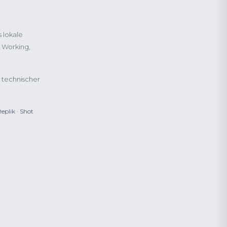
s lokale
d Working,
 technischer
eplik · Shot