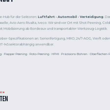
rie-Hub für die Sektoren:
Luftfahrt · Automobil · Verteidigung
. Da
lle, Avio Aero Rivalta, Iveco. Wir sind vor Ort mit Shot Peening, Col
it Mobilisierung ab Bordeaux und transportabler Werkzeug-Logistik.
ber-Spezifikationen an: Serienfertigung, MRO, 24/7-AOG, Werft oder
RT-145 sektorabhängig anwendbar.
g · Flapper Peening · Roto-Peening · HFMI · Präzisions-Bohren · Oberflächen-R
TEN
ITEN