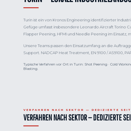
Turin ist ein von Kronos Engineering identifizierter Indust
Gefüge umfasst insbesondere Leonardo Aircraft Torino Case
Flapper Peening, HFMI und Needle Peening im Einsatz, m
Unsere Teams passen den Einsatzumfang an die Auftragge
Support. NADCAP Heat Treatment, EN 9100 / AS9100, PA
Typische Verfahren vor Ort in Turin: Shot Peening · Cold Workin
Blasting.
VERFAHREN NACH SEKTOR — DEDIZIERTE SEI
VERFAHREN NACH SEKTOR — DEDIZIERTE SE