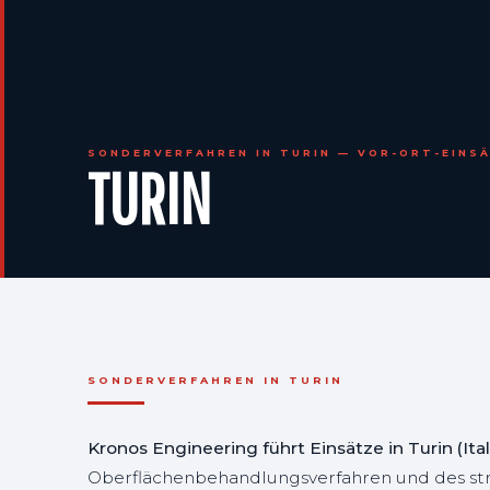
SONDERVERFAHREN IN TURIN — VOR-ORT-EINSÄ
TURIN
SONDERVERFAHREN IN TURIN
Kronos Engineering führt Einsätze in Turin (I
Oberflächenbehandlungsverfahren und des str