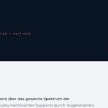
TZE — 24/7 AOG
talien) über das gesamte Spektrum der
ukturtechnischen Supports durch. Kugelstrahlen,