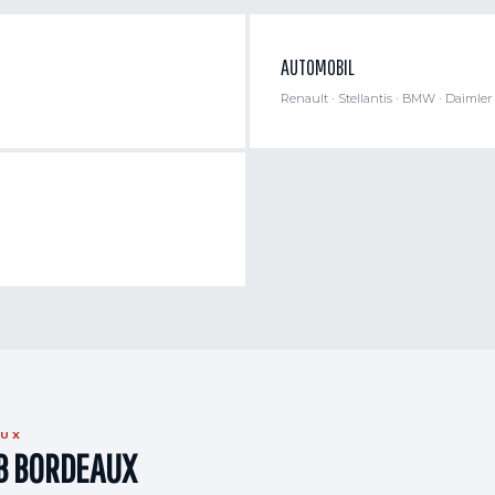
AUTOMOBIL
Renault · Stellantis · BMW · Daimler
AUX
AB BORDEAUX