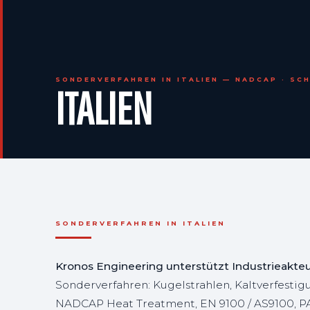
SONDERVERFAHREN IN ITALIEN — NADCAP · SCH
ITALIEN
SONDERVERFAHREN IN ITALIEN
Kronos Engineering unterstützt Industrieakteu
Sonderverfahren: Kugelstrahlen, Kaltverfesti
NADCAP Heat Treatment, EN 9100 / AS9100, PAR