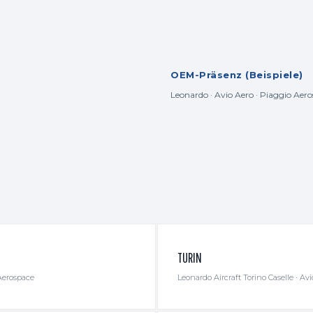
OEM-Präsenz (Beispiele)
Leonardo · Avio Aero · Piaggio Aerosp
TURIN
Aerospace
Leonardo Aircraft Torino Caselle · Avi