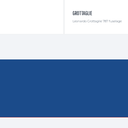
GROTTAGLIE
Leonardo Grottaglie 787 fuselage
LTWEIT