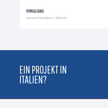
POMIGLIANO
Leonardo Pomigliano · Stellantis
EIN PROJEKT IN
ITALIEN?
🚨 AIRCRAFT ON GROUND — 24/7 · 365 TAGE · WE