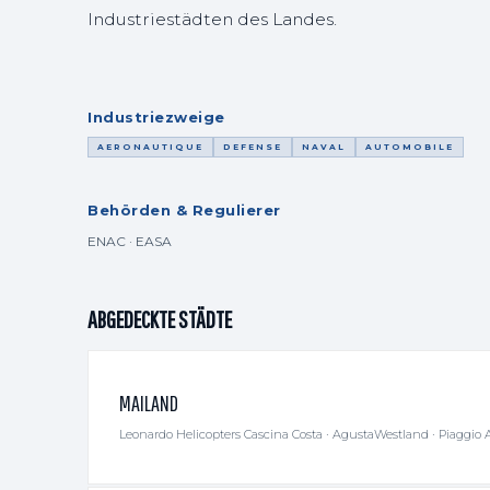
Industriestädten des Landes.
Industriezweige
AERONAUTIQUE
DEFENSE
NAVAL
AUTOMOBILE
Behörden & Regulierer
ENAC · EASA
ABGEDECKTE STÄDTE
MAILAND
Leonardo Helicopters Cascina Costa · AgustaWestland · Piaggio 