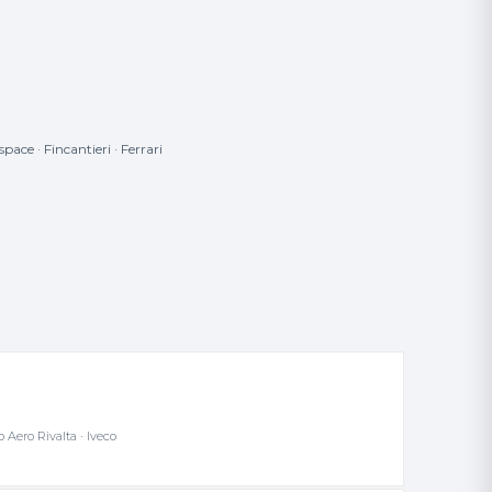
ace · Fincantieri · Ferrari
o Aero Rivalta · Iveco