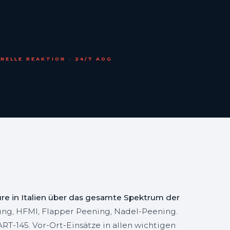
NELLE REAKTION · 24/7 AOG
re in Italien über das gesamte Spektrum der
gung, HFMI, Flapper Peening, Nadel-Peening.
T-145. Vor-Ort-Einsätze in allen wichtigen