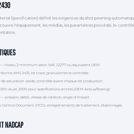
2430
rial Specification) définit les exigences du shot peening automatiqu
ouvre l'équipement, les médias, les paramètres procédé, le contrôle i
entation.
TIQUES
— niveau 2 minimum selon SAE J2277 ou équivalent OEM
forme AMS 2431, lot tracé, granulométrie contrôlée
de saturation valide, contrôlée avant chaque lot production
 visuel, 200% pour spécifications strictes (OEM Airbus/Boeing)
— pression, débit, vitesse de rotation, angle d'impact
 Control Document (PCD), enregistrements de traitement, étalonnages
IT NADCAP