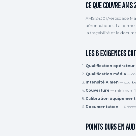
CE QUE COUVRE AMS 
AMS 2430 (Aerospace Mate
aéronautiques. La norme c
la traçabilité et la docum
LES 6 EXIGENCES CRI
Qualification opérateur
Qualification média
— con
Intensité Almen
— courbe 
Couverture
— minimum 100%
Calibration équipement
Documentation
— Process
POINTS DURS EN AUD