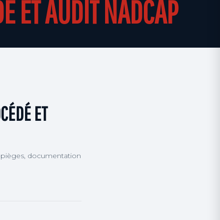
É ET AUDIT NADCAP
CÉDÉ ET
, pièges, documentation