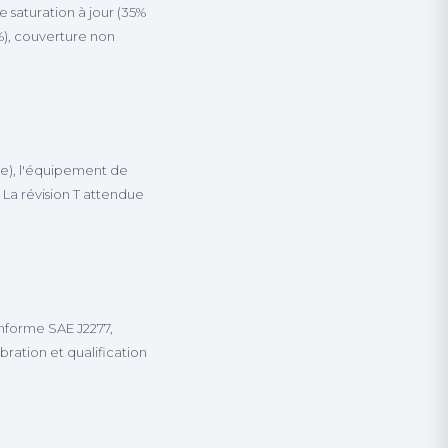
 saturation à jour (35%
), couverture non
ate), l'équipement de
 La révision T attendue
nforme SAE J2277,
ration et qualification