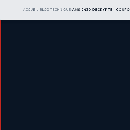
kr
nos
ACCUEIL
›
BLOG TECHNIQUE
TRAITEMENTS SURFACE
›
AMS 2430 DÉCRYPTÉ : CONF
▾
SECTE
engineering