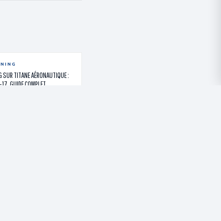
ENING
 SUR TITANE AÉRONAUTIQUE :
I-17, GUIDE COMPLET
PARLER À UN EXPERT