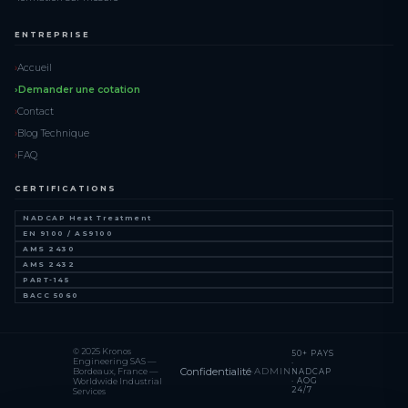
ENTREPRISE
Accueil
Demander une cotation
Contact
Blog Technique
FAQ
CERTIFICATIONS
NADCAP Heat Treatment
EN 9100 / AS9100
AMS 2430
AMS 2432
PART-145
BACC 5060
© 2025 Kronos
50+ PAYS
Engineering SAS —
·
Confidentialité
·
ADMIN
Bordeaux, France —
NADCAP
· AOG
Worldwide Industrial
24/7
Services