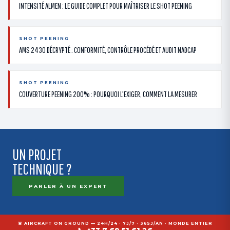
INTENSITÉ ALMEN : LE GUIDE COMPLET POUR MAÎTRISER LE SHOT PEENING
SHOT PEENING
AMS 2430 DÉCRYPTÉ : CONFORMITÉ, CONTRÔLE PROCÉDÉ ET AUDIT NADCAP
SHOT PEENING
COUVERTURE PEENING 200% : POURQUOI L'EXIGER, COMMENT LA MESURER
UN PROJET
TECHNIQUE ?
PARLER À UN EXPERT
🚨 AIRCRAFT ON GROUND — 24H/24 · 7J/7 · 365J/AN · MONDE ENTIER