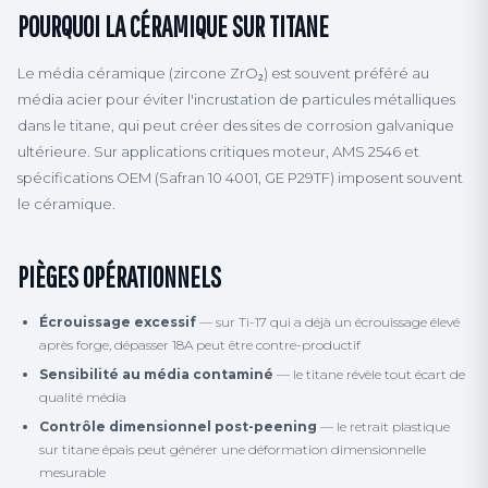
POURQUOI LA CÉRAMIQUE SUR TITANE
Le média céramique (zircone ZrO₂) est souvent préféré au
média acier pour éviter l'incrustation de particules métalliques
dans le titane, qui peut créer des sites de corrosion galvanique
ultérieure. Sur applications critiques moteur, AMS 2546 et
spécifications OEM (Safran 10 4001, GE P29TF) imposent souvent
le céramique.
PIÈGES OPÉRATIONNELS
Écrouissage excessif
— sur Ti-17 qui a déjà un écrouissage élevé
après forge, dépasser 18A peut être contre-productif
Sensibilité au média contaminé
— le titane révèle tout écart de
qualité média
Contrôle dimensionnel post-peening
— le retrait plastique
sur titane épais peut générer une déformation dimensionnelle
mesurable