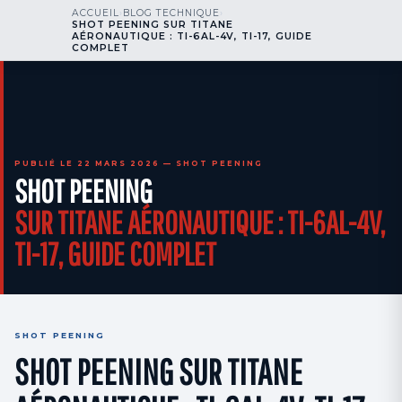
ACCUEIL
›
BLOG TECHNIQUE
›
kr
nos
SHOT PEENING SUR TITANE
NOUS APPELER
AOG 24/7
AÉRONAUTIQUE : TI-6AL-4V, TI-17, GUIDE
engineering
COMPLET
PUBLIÉ LE 22 MARS 2026 — SHOT PEENING
SHOT PEENING
SUR TITANE AÉRONAUTIQUE : TI-6AL-4V,
TI-17, GUIDE COMPLET
SHOT PEENING
SHOT PEENING SUR TITANE