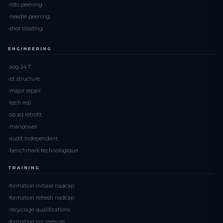
roto peening
needle peening
shot blasting
ENGINEERING
aog 24 7
bt structure
major repair
tech rep
sb ad retrofit
manpower
audit independant
benchmark technologique
TRAINING
formation initiale nadcap
formation refresh nadcap
recyclage qualifications
formation sur mesure