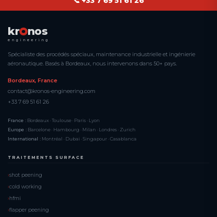
📞 +33 7 69 51 61 26
kr
nos
engineering
Spécialiste des procédés spéciaux, maintenance industrielle et ingénierie
aéronautique. Basés à Bordeaux, nous intervenons dans 50+ pays.
Bordeaux, France
contact@kronos-engineering.com
+33 7 69 51 61 26
France :
Bordeaux · Toulouse · Paris · Lyon
Europe :
Barcelone · Hambourg · Milan · Londres · Zurich
International :
Montréal · Dubai · Singapour · Casablanca
TRAITEMENTS SURFACE
shot peening
cold working
hfmi
flapper peening