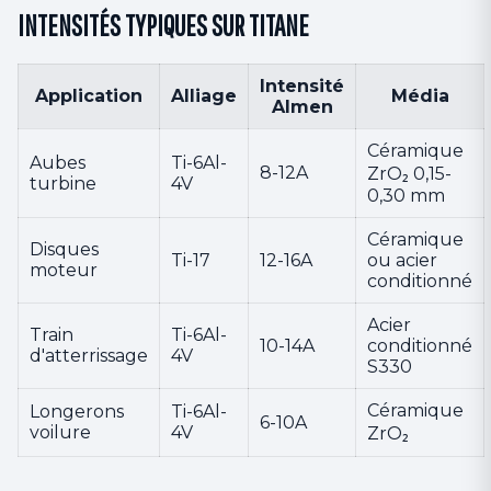
INTENSITÉS TYPIQUES SUR TITANE
Intensité
Application
Alliage
Média
Almen
Céramique
Aubes
Ti-6Al-
8-12A
ZrO₂ 0,15-
turbine
4V
0,30 mm
Céramique
Disques
Ti-17
12-16A
ou acier
moteur
conditionné
Acier
Train
Ti-6Al-
10-14A
conditionné
d'atterrissage
4V
S330
Céramique
Longerons
Ti-6Al-
6-10A
voilure
4V
ZrO₂