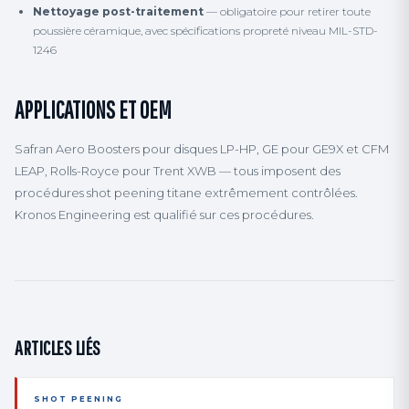
Nettoyage post-traitement
— obligatoire pour retirer toute
poussière céramique, avec spécifications propreté niveau MIL-STD-
1246
APPLICATIONS ET OEM
Safran Aero Boosters pour disques LP-HP, GE pour GE9X et CFM
LEAP, Rolls-Royce pour Trent XWB — tous imposent des
procédures shot peening titane extrêmement contrôlées.
Kronos Engineering est qualifié sur ces procédures.
ARTICLES LIÉS
SHOT PEENING