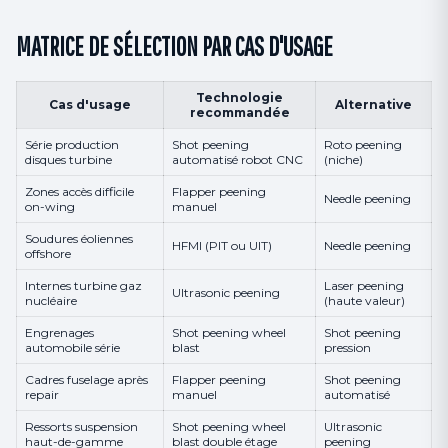
MATRICE DE SÉLECTION PAR CAS D'USAGE
Technologie
Cas d'usage
Alternative
recommandée
Série production
Shot peening
Roto peening
disques turbine
automatisé robot CNC
(niche)
Zones accès difficile
Flapper peening
Needle peening
on-wing
manuel
Soudures éoliennes
HFMI (PIT ou UIT)
Needle peening
offshore
Internes turbine gaz
Laser peening
Ultrasonic peening
nucléaire
(haute valeur)
Engrenages
Shot peening wheel
Shot peening
automobile série
blast
pression
Cadres fuselage après
Flapper peening
Shot peening
repair
manuel
automatisé
Ressorts suspension
Shot peening wheel
Ultrasonic
haut-de-gamme
blast double étage
peening