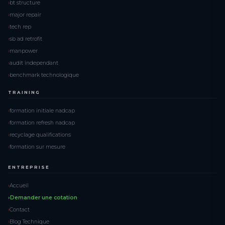
bt structure
major repair
tech rep
sb ad retrofit
manpower
audit independant
benchmark technologique
TRAINING
formation initiale nadcap
formation refresh nadcap
recyclage qualifications
formation sur mesure
ENTREPRISE
Accueil
Demander une cotation
Contact
Blog Technique