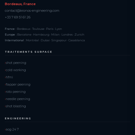
Bordeaux, France
contact@kronos-engineering.com
+33 7 69 51 61 26
France :
Bordeaux · Toulouse · Paris · Lyon
Europe :
Barcelone · Hambourg · Milan · Londres · Zurich
International :
Montréal · Dubai · Singapour · Casablanca
TRAITEMENTS SURFACE
shot peening
cold working
hfmi
flapper peening
roto peening
needle peening
shot blasting
ENGINEERING
aog 24 7