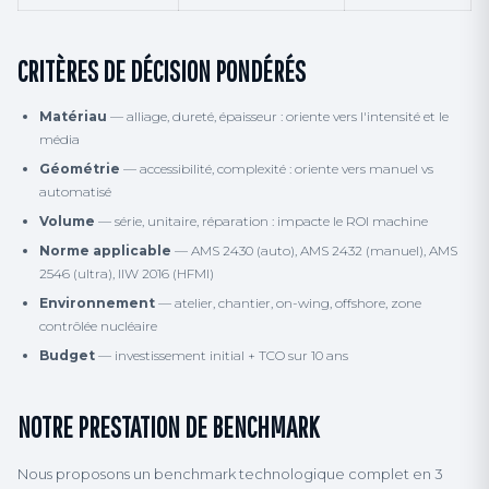
CRITÈRES DE DÉCISION PONDÉRÉS
Matériau
— alliage, dureté, épaisseur : oriente vers l'intensité et le
média
Géométrie
— accessibilité, complexité : oriente vers manuel vs
automatisé
Volume
— série, unitaire, réparation : impacte le ROI machine
Norme applicable
— AMS 2430 (auto), AMS 2432 (manuel), AMS
2546 (ultra), IIW 2016 (HFMI)
Environnement
— atelier, chantier, on-wing, offshore, zone
contrôlée nucléaire
Budget
— investissement initial + TCO sur 10 ans
NOTRE PRESTATION DE BENCHMARK
Nous proposons un benchmark technologique complet en 3