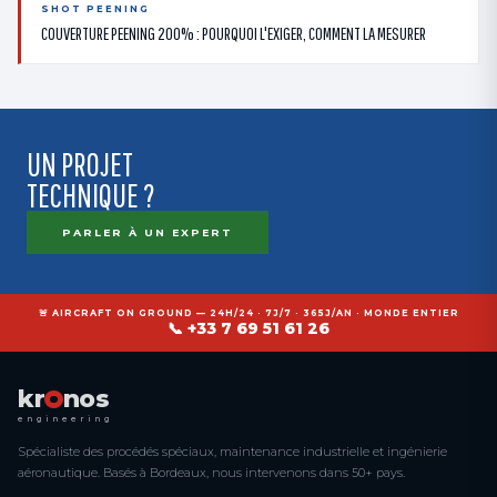
SHOT PEENING
COUVERTURE PEENING 200% : POURQUOI L'EXIGER, COMMENT LA MESURER
UN PROJET
TECHNIQUE ?
PARLER À UN EXPERT
🚨 AIRCRAFT ON GROUND — 24H/24 · 7J/7 · 365J/AN · MONDE ENTIER
📞 +33 7 69 51 61 26
kr
nos
engineering
Spécialiste des procédés spéciaux, maintenance industrielle et ingénierie
aéronautique. Basés à Bordeaux, nous intervenons dans 50+ pays.