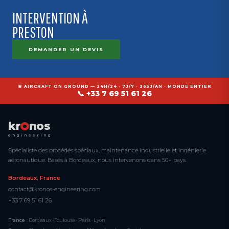
INTERVENTION À
PRESTON
DEMANDER UN DEVIS
🚨 AIRCRAFT ON GROUND — 24H/24 · 7J/7 · 365J/AN · MONDE ENTIER
📞 +33 7 69 51 61 26
kr
nos
engineering
Spécialiste des procédés spéciaux, maintenance industrielle et ingénierie
aéronautique. Basés à Bordeaux, nous intervenons dans 50+ pays.
Bordeaux, France
contact@kronos-engineering.com
+33 7 69 51 61 26
France :
Bordeaux · Toulouse · Paris · Lyon