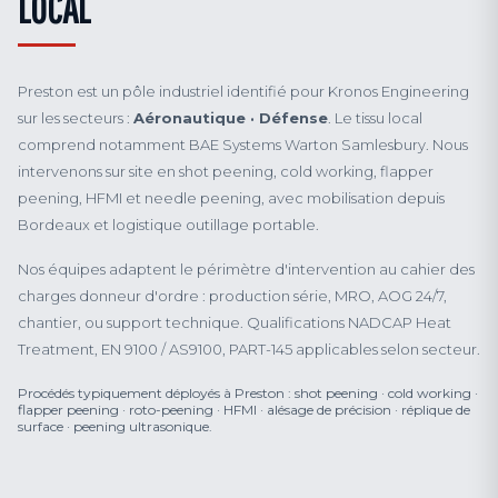
LOCAL
Preston est un pôle industriel identifié pour Kronos Engineering
sur les secteurs :
Aéronautique · Défense
. Le tissu local
comprend notamment BAE Systems Warton Samlesbury. Nous
intervenons sur site en shot peening, cold working, flapper
peening, HFMI et needle peening, avec mobilisation depuis
Bordeaux et logistique outillage portable.
Nos équipes adaptent le périmètre d'intervention au cahier des
charges donneur d'ordre : production série, MRO, AOG 24/7,
chantier, ou support technique. Qualifications NADCAP Heat
Treatment, EN 9100 / AS9100, PART-145 applicables selon secteur.
Procédés typiquement déployés à Preston : shot peening · cold working ·
flapper peening · roto-peening · HFMI · alésage de précision · réplique de
surface · peening ultrasonique.